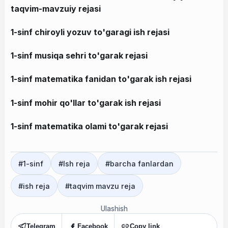
taqvim-mavzuiy rejasi
1-sinf chiroyli yozuv to'garagi ish rejasi
1-sinf musiqa sehri to'garak rejasi
1-sinf matematika fanidan to'garak ish rejas
i
1-sinf mohir qo'llar to'garak ish rejasi
1-sinf matematika olami to'garak rejasi
#
1-sinf
#
Ish reja
#
barcha fanlardan
#
ish reja
#
taqvim mavzu reja
Ulashish
Telegram
Facebook
Copy link