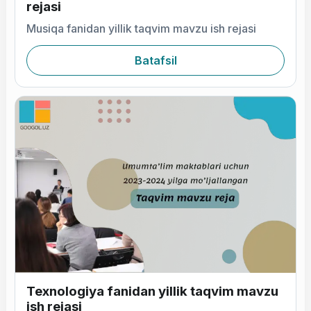
rejasi
Musiqa fanidan yillik taqvim mavzu ish rejasi
Batafsil
Texnologiya fanidan yillik taqvim mavzu
ish rejasi